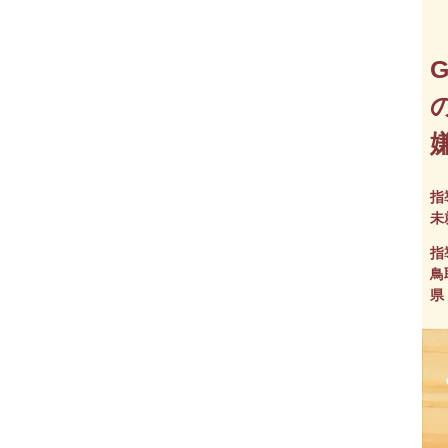
指
未
指
鳥
県