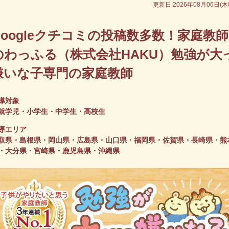
更新日:
2026年08月06日(
Googleクチコミの投稿数多数！家庭教師
のわっふる（株式会社HAKU）勉強が大
嫌いな子専門の家庭教師
導対象
就学児・小学生・中学生・高校生
導エリア
取県・島根県・岡山県・広島県・山口県・福岡県・佐賀県・長崎県・熊
・大分県・宮崎県・鹿児島県・沖縄県