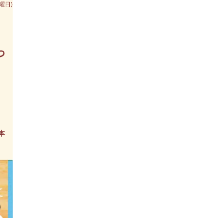
木曜日)
っ
本